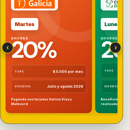
Martes
Lunes a v
20%
2
AHORRÁ
AHORRÁ
‹
›
$
TOPE
$ 5.000 por mes
TOPE
Julio y agosto 2026
VIGENCIA
VIGENCIA
Pagando con tarjetas Galicia Visa y
Beneficio exclu
Matecard
realizadas con 